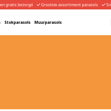
gen gratis bezorgd
Grootste assortiment parasols
Sn
s
Stokparasols
Muurparasols