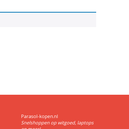
Parasol-kopen.nl
Snelshoppen op witgoed, laptops