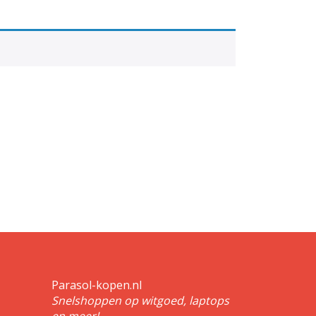
Parasol-kopen.nl
Snelshoppen op witgoed, laptops