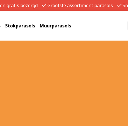
gen gratis bezorgd
Grootste assortiment parasols
Sn
s
Stokparasols
Muurparasols