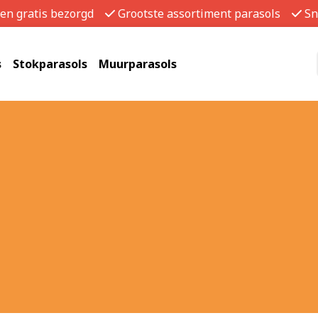
gen gratis bezorgd
Grootste assortiment parasols
Sn
s
Stokparasols
Muurparasols