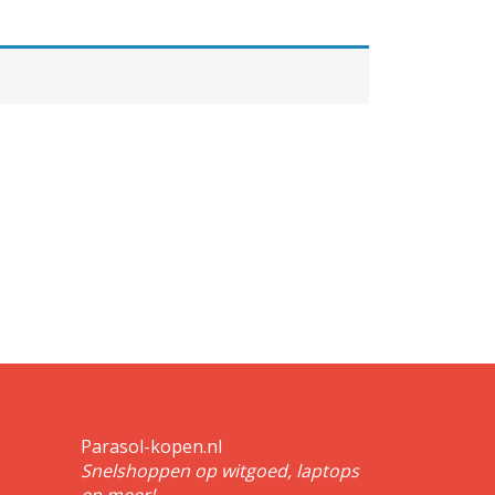
Parasol-kopen.nl
Snelshoppen op witgoed, laptops