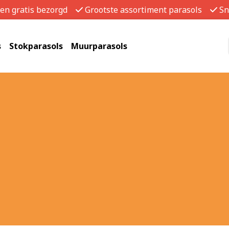
gen gratis bezorgd
Grootste assortiment parasols
Sn
s
Stokparasols
Muurparasols