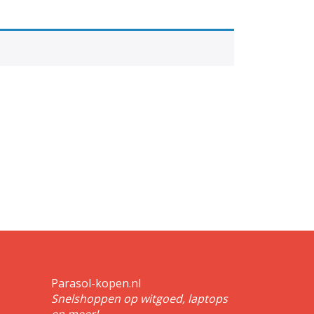
Parasol-kopen.nl
Snelshoppen op witgoed, laptops