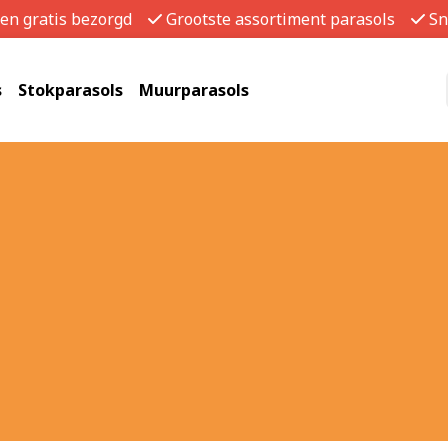
gen gratis bezorgd
Grootste assortiment parasols
Sn
s
Stokparasols
Muurparasols