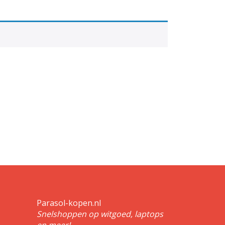
Parasol-kopen.nl
Snelshoppen op witgoed, laptops